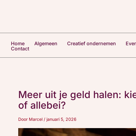
Ga
naar
de
inhoud
Home
Algemeen
Creatief ondernemen
Eve
Contact
Meer uit je geld halen: k
of allebei?
Door
Marcel
/
januari 5, 2026