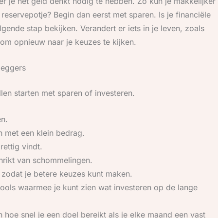
er je het geld denkt nodig te hebben. Zo kun je makkelijker
 reservepotje? Begin dan eerst met sparen. Is je financiële
gende stap bekijken. Verandert er iets in je leven, zoals
 om opnieuw naar je keuzes te kijken.
leggers
llen starten met sparen of investeren.
en.
n met een klein bedrag.
ettig vindt.
chrikt van schommelingen.
d, zodat je betere keuzes kunt maken.
ools waarmee je kunt zien wat investeren op de lange
n hoe snel je een doel bereikt als je elke maand een vast