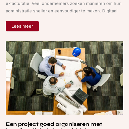
e-facturatie. Veel ondernemers zoeken manieren om hun
administratie sneller en eenvoudiger te maken. Digitaal
Lees meer
Een
project
goed
organiseren
met
handige
digitale
hulpmiddelen
Een project goed organiseren met