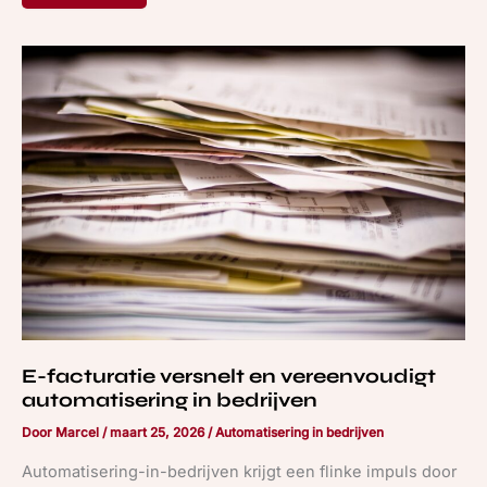
E-
facturatie
versnelt
en
vereenvoudigt
automatisering
in
bedrijven
E-facturatie versnelt en vereenvoudigt
automatisering in bedrijven
Door
Marcel
/
maart 25, 2026
/
Automatisering in bedrijven
Automatisering-in-bedrijven krijgt een flinke impuls door