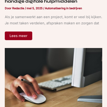
handige digitale hulpmiddelen
Door
Redactie
/
mei 5, 2025
/
Automatisering in bedrijven
Als je samenwerkt aan een project, komt er veel bij kijken.
Je moet taken verdelen, afspraken maken en zorgen dat
Lees meer
Zo
beheer
je
je
eigen
website
met
een
content
management
system