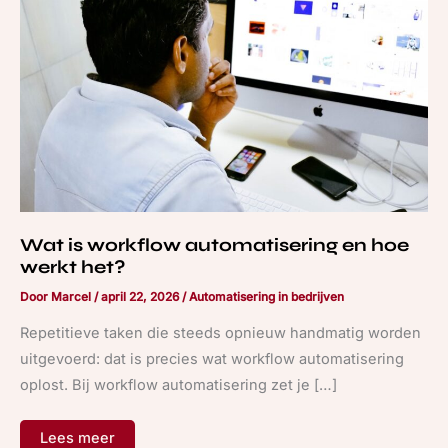
werkt
het?
Wat is workflow automatisering en hoe
werkt het?
Door
Marcel
/
april 22, 2026
/
Automatisering in bedrijven
Repetitieve taken die steeds opnieuw handmatig worden
uitgevoerd: dat is precies wat workflow automatisering
oplost. Bij workflow automatisering zet je […]
Lees meer