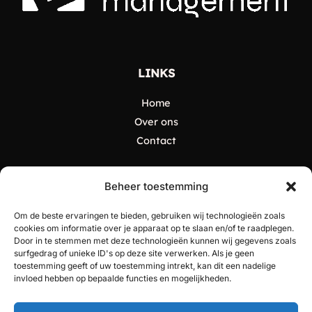
LINKS
Home
Over ons
Contact
CATEGORIEËN
Beheer toestemming
Algemeen
Om de beste ervaringen te bieden, gebruiken wij technologieën zoals
Creatief ondernemen
cookies om informatie over je apparaat op te slaan en/of te raadplegen.
Door in te stemmen met deze technologieën kunnen wij gegevens zoals
Evenementen en Beurzen
surfgedrag of unieke ID's op deze site verwerken. Als je geen
Finance
toestemming geeft of uw toestemming intrekt, kan dit een nadelige
invloed hebben op bepaalde functies en mogelijkheden.
Marketing en Branding
Technologie en Innovaties