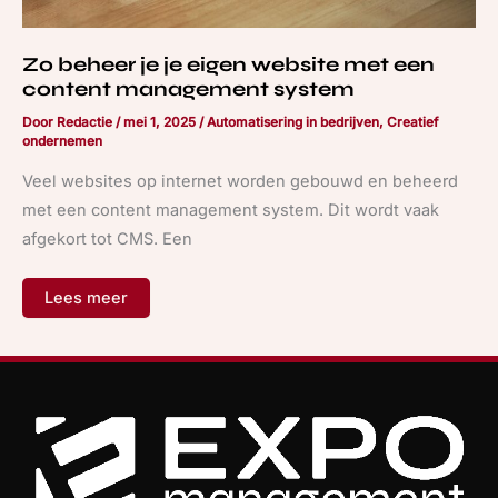
Zo beheer je je eigen website met een
content management system
Door
Redactie
/
mei 1, 2025
/
Automatisering in bedrijven
,
Creatief
ondernemen
Veel websites op internet worden gebouwd en beheerd
met een content management system. Dit wordt vaak
afgekort tot CMS. Een
Lees meer