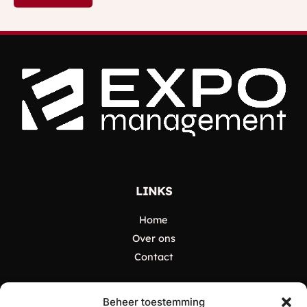
LINKS
Home
Over ons
Contact
CATEGORIEËN
Beheer toestemming