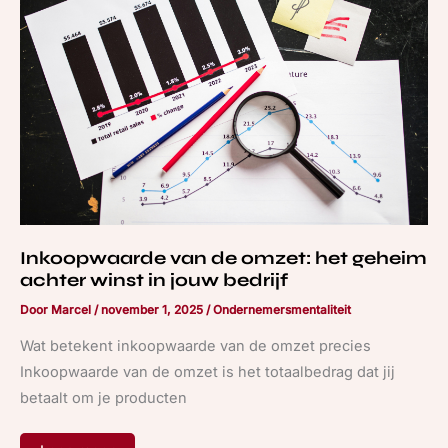
omzet:
het
geheim
achter
winst
in
jouw
bedrijf
Inkoopwaarde van de omzet: het geheim
achter winst in jouw bedrijf
Door
Marcel
/
november 1, 2025
/
Ondernemersmentaliteit
Wat betekent inkoopwaarde van de omzet precies
Inkoopwaarde van de omzet is het totaalbedrag dat jij
betaalt om je producten