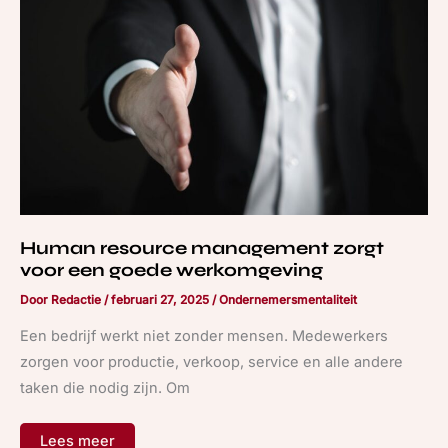
voor
een
goede
werkomgeving
Human resource management zorgt
voor een goede werkomgeving
Door
Redactie
/
februari 27, 2025
/
Ondernemersmentaliteit
Een bedrijf werkt niet zonder mensen. Medewerkers
zorgen voor productie, verkoop, service en alle andere
taken die nodig zijn. Om
Lees meer