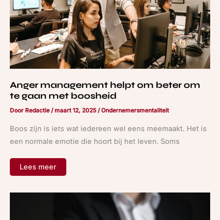
met
boosheid
Anger management helpt om beter om
te gaan met boosheid
Door
Redactie
/
maart 12, 2025
/
Ondernemersmentaliteit
Boos zijn is iets wat iedereen wel eens meemaakt. Het is
een normale emotie die hoort bij het leven. Soms
Lees meer
Human
resource
management
zorgt