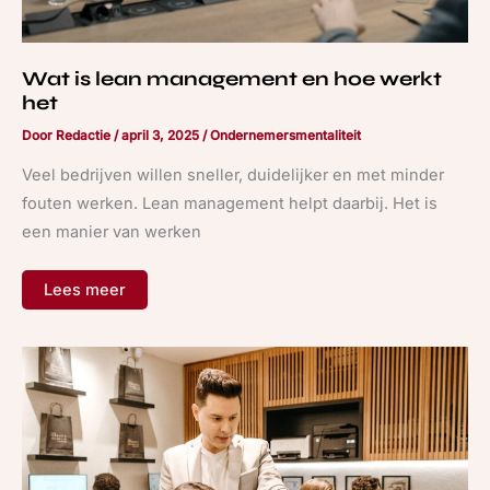
Wat is lean management en hoe werkt
het
Door
Redactie
/
april 3, 2025
/
Ondernemersmentaliteit
Veel bedrijven willen sneller, duidelijker en met minder
fouten werken. Lean management helpt daarbij. Het is
een manier van werken
Lees meer
Anger
management
helpt
om
beter
om
te
gaan