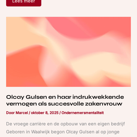
Lees meer
Olcay
Gulsen
en
haar
indrukwekkende
vermogen
als
succesvolle
zakenvrouw
Olcay Gulsen en haar indrukwekkende
vermogen als succesvolle zakenvrouw
Door
Marcel
/
oktober 8, 2025
/
Ondernemersmentaliteit
De vroege carrière en de opbouw van een eigen bedrijf
Geboren in Waalwijk begon Olcay Gulsen al op jonge