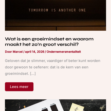
groot
verschil?
Wat is een groeimindset en waarom
maakt het zo’n groot verschil?
Door
Marcel
/
april 14, 2026
/
Ondernemersmentaliteit
Geloven dat je slimmer, vaardiger of beter kunt worden
door gewoon te oefenen: dat is de kern van een
groeimindset. […]
Lees meer
Inkoopwaarde
van
de