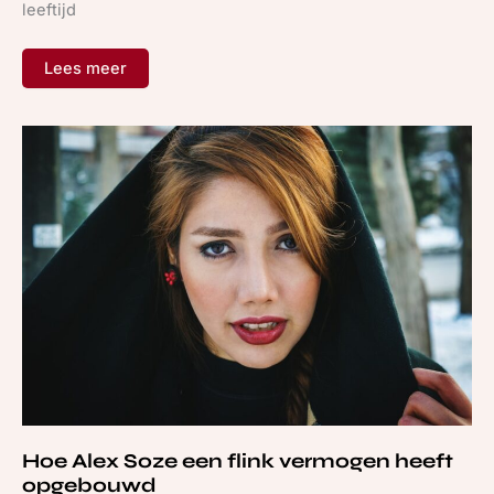
leeftijd
Lees meer
Hoe
Alex
Soze
een
flink
vermogen
heeft
opgebouwd
Hoe Alex Soze een flink vermogen heeft
opgebouwd