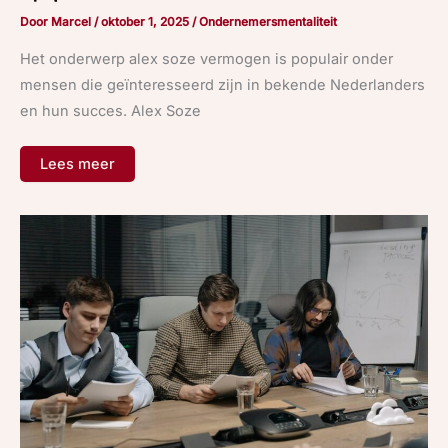
Door
Marcel
/
oktober 1, 2025
/
Ondernemersmentaliteit
Het onderwerp alex soze vermogen is populair onder
mensen die geïnteresseerd zijn in bekende Nederlanders
en hun succes. Alex Soze
Lees meer
Wat
is
lean
management
en
hoe
werkt
het