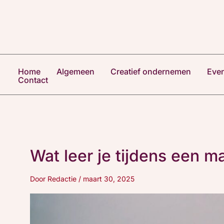
Ga
naar
de
inhoud
Home
Algemeen
Creatief ondernemen
Eve
Contact
Wat leer je tijdens een 
Door
Redactie
/
maart 30, 2025