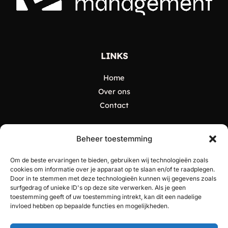
LINKS
Home
Over ons
Contact
CATEGORIEËN
Beheer toestemming
Algemeen
Om de beste ervaringen te bieden, gebruiken wij technologieën zoals
Creatief ondernemen
cookies om informatie over je apparaat op te slaan en/of te raadplegen.
Door in te stemmen met deze technologieën kunnen wij gegevens zoals
Evenementen en Beurzen
surfgedrag of unieke ID's op deze site verwerken. Als je geen
Finance
toestemming geeft of uw toestemming intrekt, kan dit een nadelige
invloed hebben op bepaalde functies en mogelijkheden.
Marketing en Branding
Technologie en Innovaties